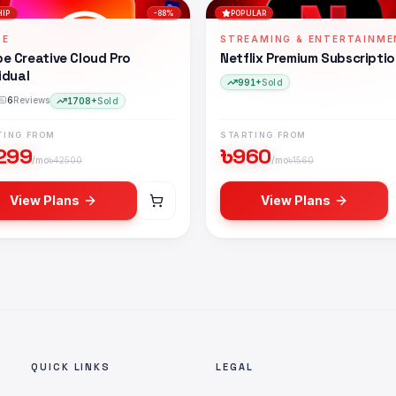
HIP
-
88
%
POPULAR
BE
STREAMING & ENTERTAINME
e Creative Cloud Pro
Netflix Premium Subscripti
idual
991+
Sold
6
Reviews
1708+
Sold
TING FROM
STARTING FROM
299
৳
960
/mo
৳
42500
/mo
৳
1560
View Plans
View Plans
desh — বাংলাদেশে
YouTube Premium Subscription
কিনুন
ngladesh — বাংলাদেশে
Adobe Creative Cloud Pro Individual
কিন
sh — বাংলাদেশে
Netflix Premium Subscription
কিনুন
বাংলাদেশে
Office 365 Subscription
কিনুন
QUICK LINKS
LEGAL