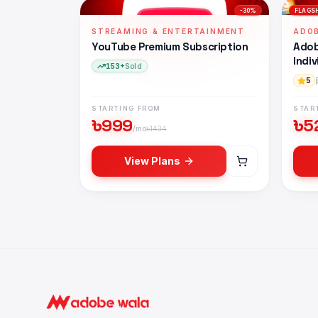
-
30
%
FLAGS
STREAMING & ENTERTAINMENT
ADO
YouTube Premium Subscription
Adob
Indiv
153+
Sold
5
STARTING FROM
STAR
৳
999
৳
5
/mo
৳
1434
View Plans
Buy
YouTube Premium Subscription
in Bangla
Buy
Adobe Creative Cloud Pro Individual
in Ba
Buy
Netflix Premium Subscription
in Banglade
Buy
Office 365 Subscription
in Bangladesh — 