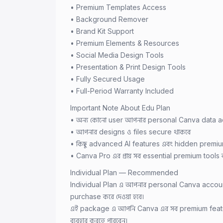
• Premium Templates Access
• Background Remover
• Brand Kit Support
• Premium Elements & Resources
• Social Media Design Tools
• Presentation & Print Design Tools
• Fully Secured Usage
• Full-Period Warranty Included
Important Note About Edu Plan
• অন্য কোনো user আপনার personal Canva data ac
• আপনার designs ও files secure থাকবে
• কিছু advanced AI features এবং hidden premium
• Canva Pro এর প্রায় সব essential premium tools ব্
Individual Plan — Recommended
Individual Plan এ আপনার personal Canva accoun
purchase করে দেওয়া হবে।
এই package এ আপনি Canva এর সব premium featur
ব্যবহার করতে পারবেন।