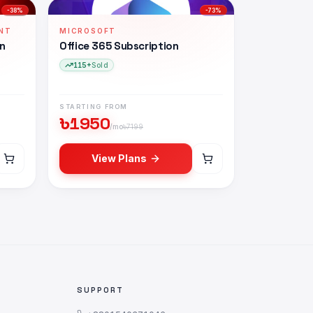
-
38
%
-
73
%
NT
MICROSOFT
on
Office 365 Subscription
115+
Sold
STARTING FROM
৳
1950
/mo
৳
7199
View Plans
ুন
SUPPORT