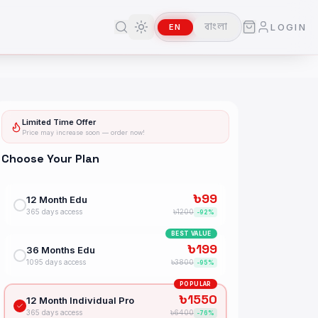
বাংলা
LOGIN
EN
Toggle theme
Limited Time Offer
Price may increase soon — order now!
Choose Your Plan
৳
99
12 Month Edu
365 days access
৳
1200
-
92
%
BEST VALUE
৳
199
36 Months Edu
1095 days access
৳
3800
-
95
%
POPULAR
৳
1550
12 Month Individual Pro
365 days access
৳
6400
-
76
%