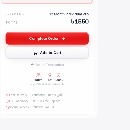
12 Month Individual Pro
SELECTED
৳
1550
TOTAL
Complete Order
Add to Cart
Secure Transaction
10K+
5+
100%
CUSTOMERS
YEARS
SECURE
Fast Delivery — Estimated Time অনুযায়ী
Full Warranty — সমস্যায় Free Replace
Secure Access — আপনার Email এ