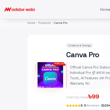
Hom
Home
Products
Canva Pro
Creative & Design
Canva Pro
POPULAR
Official Canva Pro Subsc
Individual Pro দুই ধরনের 
Tools, AI Features এবং Pr
Warranty সহ।
৳
99
STARTING FROM
5
•
5
Reviews
•
3103