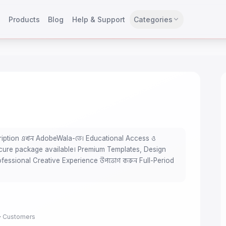
e
Products
Blog
Help & Support
Categories
ription এখন AdobeWala-তে। Educational Access ও
secure package available। Premium Templates, Design
ofessional Creative Experience উপভোগ করুন Full-Period
+
Customers